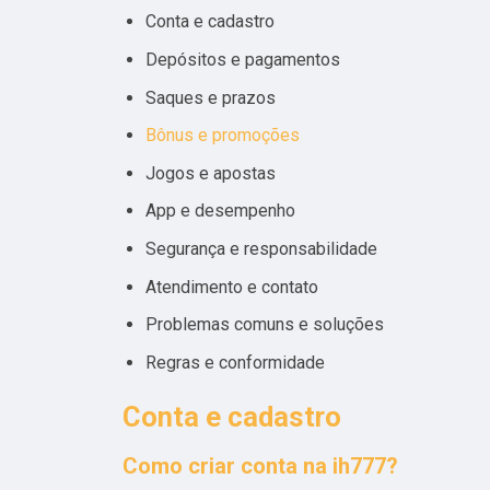
Conta e cadastro
Depósitos e pagamentos
Saques e prazos
Bônus e promoções
Jogos e apostas
App e desempenho
Segurança e responsabilidade
Atendimento e contato
Problemas comuns e soluções
Regras e conformidade
Conta e cadastro
Como criar conta na ih777?