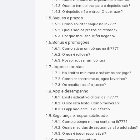
Quanto tempo leva para o depósito cair?
O depósito não entrou. O que fazer?
Saques e prazos
Como solicitar saque na ih777?
Quais são os prazos de retirada?
Por que meu saque foi negado?
Bônus e promoções
Como ativar um bônus na ih777?
O que é rollover?
Posso recusar um bônus?
Jogos e apostas
Há limites mínimos e máximos por jogo?
Como encontro meus jogos favoritos?
Os resultados são justos?
App e desempenho
Existe aplicativo oficial da ih777?
O site está lento. Como melhorar?
O app não abre. O que fazer?
Segurança e responsabilidade
Como proteger minha conta na ih777?
Quais medidas de segurança são adotadas?
O que é jogo responsável?
Atendimento e contato