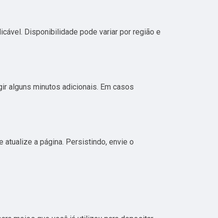
cável. Disponibilidade pode variar por região e
ir alguns minutos adicionais. Em casos
 atualize a página. Persistindo, envie o