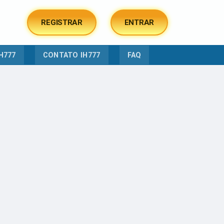
REGISTRAR
ENTRAR
H777
CONTATO IH777
FAQ