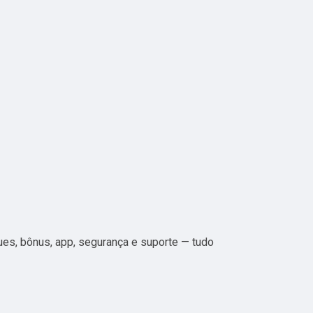
es, bônus, app, segurança e suporte — tudo