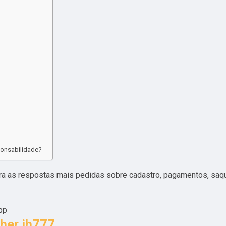
sponsabilidade?
tra as respostas mais pedidas sobre cadastro, pagamentos, saqu
pp
her ih777