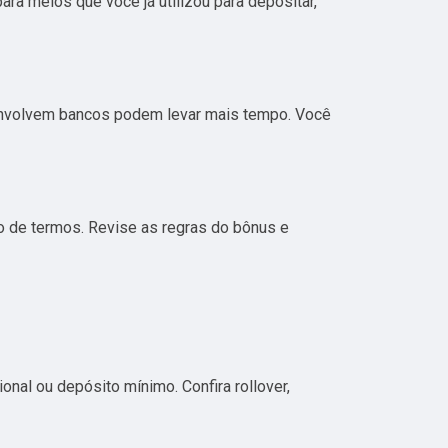
ara meios que você já utilizou para depositar,
envolvem bancos podem levar mais tempo. Você
o de termos. Revise as regras do bônus e
nal ou depósito mínimo. Confira rollover,