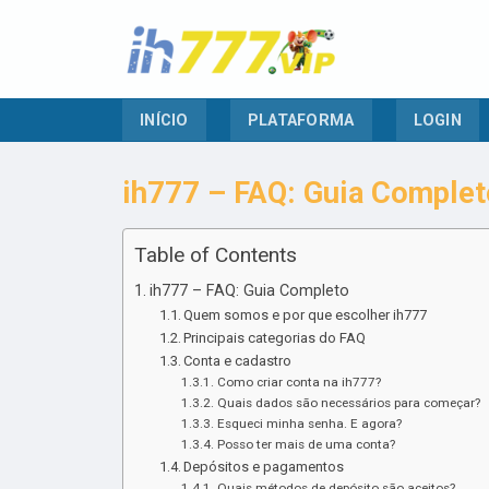
Skip
to
content
INÍCIO
PLATAFORMA
LOGIN
ih777 – FAQ: Guia Complet
Table of Contents
ih777 – FAQ: Guia Completo
Quem somos e por que escolher ih777
Principais categorias do FAQ
Conta e cadastro
Como criar conta na ih777?
Quais dados são necessários para começar?
Esqueci minha senha. E agora?
Posso ter mais de uma conta?
Depósitos e pagamentos
Quais métodos de depósito são aceitos?