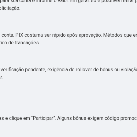
a sua conta e informe o valor. Em geral, só é possível retirar p
licitação.
e conta. PIX costuma ser rápido após aprovação. Métodos que 
ico de transações.
erificação pendente, exigência de rollover de bônus ou violaçã
r.
s e clique em “Participar”. Alguns bônus exigem código promocio