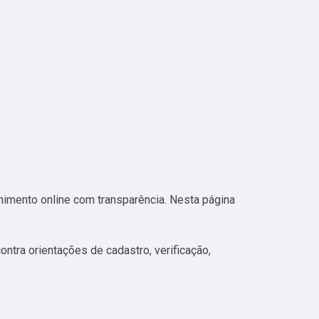
nimento online com transparência. Nesta página
ntra orientações de cadastro, verificação,