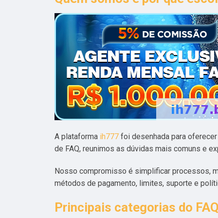
A plataforma
ih777
foi desenhada para oferecer 
de FAQ, reunimos as dúvidas mais comuns e exp
Nosso compromisso é simplificar processos, man
métodos de pagamento, limites, suporte e polít
Principais categorias do FA