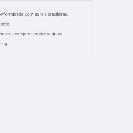
nformidade com as leis brasileiras.
mente.
anceiras estejam sempre seguras.
ing.