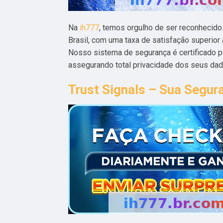
Na
ih777
, temos orgulho de ser reconhecido
Brasil, com uma taxa de satisfação superior
Nosso sistema de segurança é certificado po
assegurando total privacidade dos seus dad
Trust Signals – Sua Segur