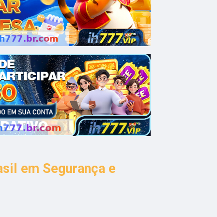
asil em Segurança e