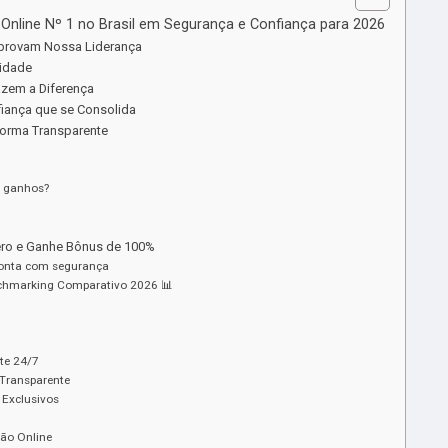
Online Nº 1 no Brasil em Segurança e Confiança para 2026
mprovam Nossa Liderança
ridade
azem a Diferença
fiança que se Consolida
orma Transparente
s ganhos?
ro e Ganhe Bônus de 100%
conta com segurança
nchmarking Comparativo 2026 📊
nte 24/7
 Transparente
 Exclusivos
ção Online