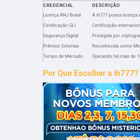
CREDENCIAL
DESCRIÇÃO
Licença ANJ Brasil
A ih777 possui licença 
Certificação GLI
Certificação internacio
Segurança Digital
Protegida por criptogr
Prêmios Setoriais
Reconhecida como Melh
Tempo de Mercado
Operando há mais de 10
Por Que Escolher a ih777?