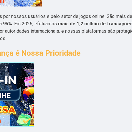
s por nossos usuários e pelo setor de jogos online. São mais d
 a
95%
. Em 2026, efetuamos
mais de 1,2 milhão de transaçõe
r autoridades internacionais, e nossas plataformas são protegid
os.
ança é Nossa Prioridade