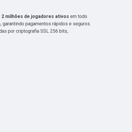
e
2 milhões de jogadores ativos
em todo
s
, garantindo pagamentos rápidos e seguros.
as por criptografia SSL 256 bits,