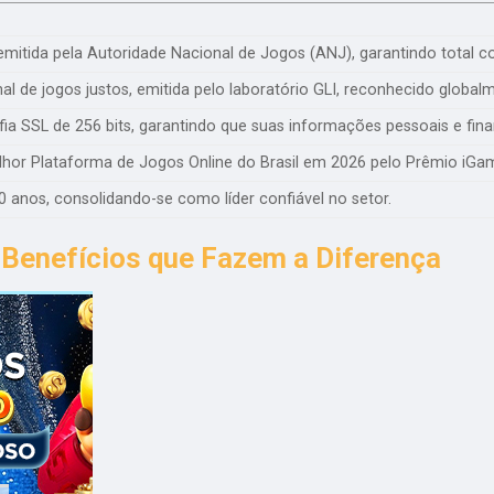
emitida pela Autoridade Nacional de Jogos (ANJ), garantindo total co
nal de jogos justos, emitida pelo laboratório GLI, reconhecido global
afia SSL de 256 bits, garantindo que suas informações pessoais e fin
or Plataforma de Jogos Online do Brasil em 2026 pelo Prêmio iGam
 anos, consolidando-se como líder confiável no setor.
 Benefícios que Fazem a Diferença