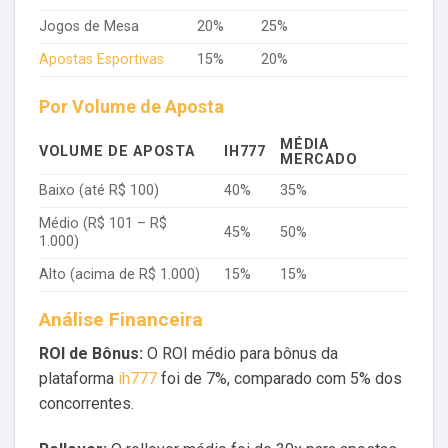
Jogos de Mesa
20%
25%
Apostas Esportivas
15%
20%
Por Volume de Aposta
MÉDIA
VOLUME DE APOSTA
IH777
MERCADO
Baixo (até R$ 100)
40%
35%
Médio (R$ 101 – R$
45%
50%
1.000)
Alto (acima de R$ 1.000)
15%
15%
Análise Financeira
ROI de Bônus:
O ROI médio para bônus da
plataforma
ih777
foi de 7%, comparado com 5% dos
concorrentes.