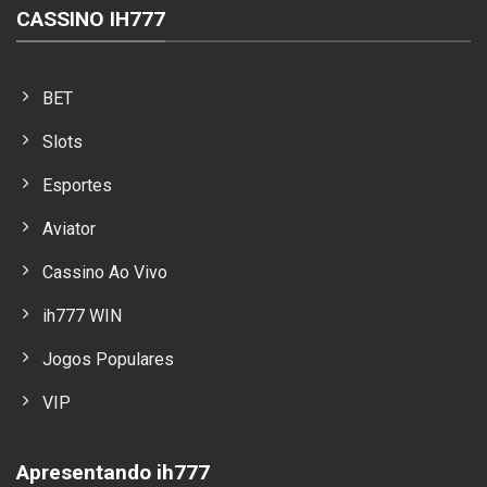
CASSINO IH777
BET
Slots
Esportes
Aviator
Cassino Ao Vivo
ih777 WIN
Jogos Populares
VIP
Apresentando ih777