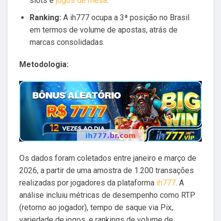
slots e
jogos de mesa
.
Ranking:
A ih777 ocupa a 3ª posição no Brasil
em termos de volume de apostas, atrás de
marcas consolidadas.
Metodologia:
Os dados foram coletados entre janeiro e março de
2026, a partir de uma amostra de 1.200 transações
realizadas por jogadores da plataforma
ih777
. A
análise incluiu métricas de desempenho como RTP
(retorno ao jogador), tempo de saque via Pix,
variedade de jogos, e rankings de volume de