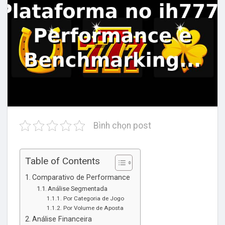
Bình chọn post
Table of Contents
Comparativo de Performance
Análise Segmentada
Por Categoria de Jogo
Por Volume de Aposta
Análise Financeira