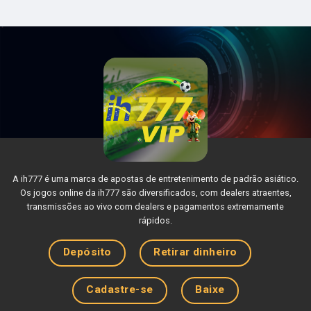
A ih777 é uma marca de apostas de entretenimento de padrão asiático.
Os jogos online da ih777 são diversificados, com dealers atraentes,
transmissões ao vivo com dealers e pagamentos extremamente
rápidos.
Depósito
Retirar dinheiro
Cadastre-se
Baixe