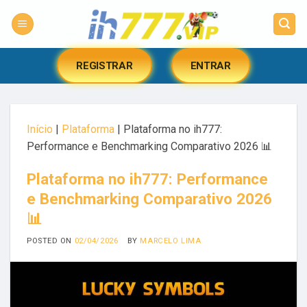
Skip
to
content
REGISTRAR
ENTRAR
Início
|
Plataforma
|
Plataforma no ih777:
Performance e Benchmarking Comparativo 2026 📊
Plataforma no ih777: Performance
e Benchmarking Comparativo 2026
📊
POSTED ON
02/04/2026
BY
MARCELO LIMA