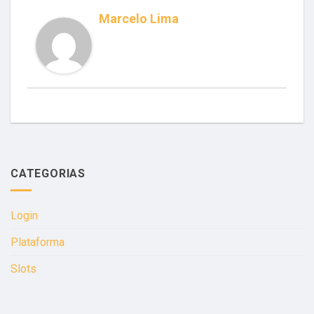
Marcelo Lima
CATEGORIAS
Login
Plataforma
Slots