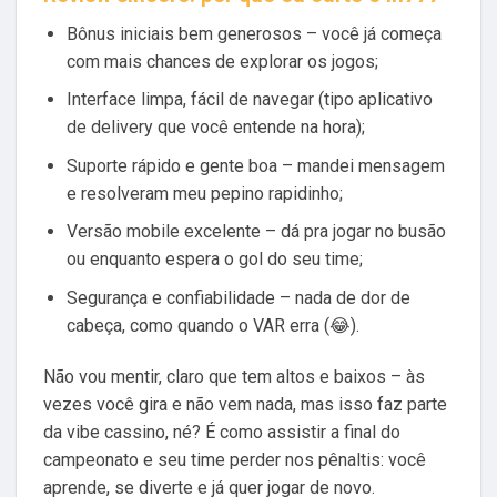
Bônus iniciais bem generosos – você já começa
com mais chances de explorar os jogos;
Interface limpa, fácil de navegar (tipo aplicativo
de delivery que você entende na hora);
Suporte rápido e gente boa – mandei mensagem
e resolveram meu pepino rapidinho;
Versão mobile excelente – dá pra jogar no busão
ou enquanto espera o gol do seu time;
Segurança e confiabilidade – nada de dor de
cabeça, como quando o VAR erra (😂).
Não vou mentir, claro que tem altos e baixos – às
vezes você gira e não vem nada, mas isso faz parte
da vibe cassino, né? É como assistir a final do
campeonato e seu time perder nos pênaltis: você
aprende, se diverte e já quer jogar de novo.