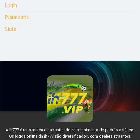
Login
Plataforma
Slots
A ih777 é uma marca de apostas de entretenimento de padrão asiático.
Os jogos online da ih777 são diversificados, com dealers atraentes,