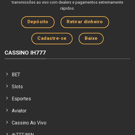
transmissões ao vivo com dealers e pagamentos extremamente
rápidos.
Depósito
Retirar dinheiro
Cadastre-se
Baixe
CASSINO IH777
BET
Slots
Esportes
Aviator
Cassino Ao Vivo
ih777 WIN