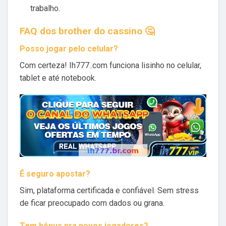
trabalho.
FAQ dos brother do cassino 🤔
Posso jogar pelo celular?
Com certeza! Ih777..com funciona lisinho no celular,
tablet e até notebook.
É seguro apostar?
Sim, plataforma certificada e confiável. Sem stress
de ficar preocupado com dados ou grana.
Tem bônus pra novos jogadores?