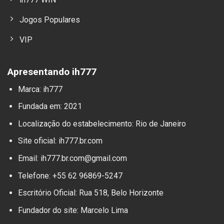
Jogos Populares
VIP
Apresentando ih777
Marca: ih777
Fundada em: 2021
Localização do estabelecimento: Rio de Janeiro
Site oficial: ih777.br.com
Email:
ih777.br.com@gmail.com
Telefone: +55 62 96869-5247
Escritório Oficial: Rua 518, Belo Horizonte
Fundador do site: Marcelo Lima