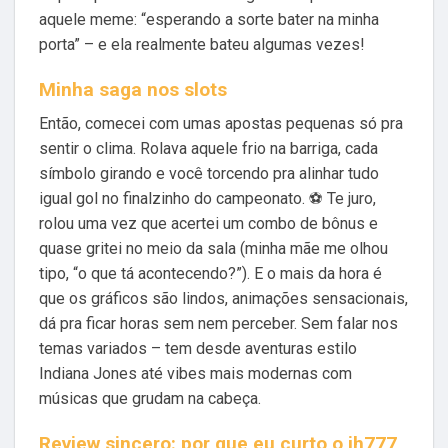
aquele meme: “esperando a sorte bater na minha
porta” – e ela realmente bateu algumas vezes!
Minha saga nos slots
Então, comecei com umas apostas pequenas só pra
sentir o clima. Rolava aquele frio na barriga, cada
símbolo girando e você torcendo pra alinhar tudo
igual gol no finalzinho do campeonato. ⚽ Te juro,
rolou uma vez que acertei um combo de bônus e
quase gritei no meio da sala (minha mãe me olhou
tipo, “o que tá acontecendo?”). E o mais da hora é
que os gráficos são lindos, animações sensacionais,
dá pra ficar horas sem nem perceber. Sem falar nos
temas variados – tem desde aventuras estilo
Indiana Jones até vibes mais modernas com
músicas que grudam na cabeça.
Review sincero: por que eu curto o ih777