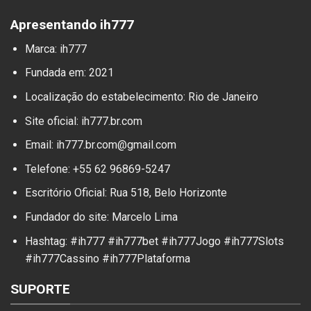
Apresentando ih777
Marca: ih777
Fundada em: 2021
Localização do estabelecimento: Rio de Janeiro
Site oficial: ih777.br.com
Email:
ih777.br.com@gmail.com
Telefone: +55 62 96869-5247
Escritório Oficial: Rua 518, Belo Horizonte
Fundador do site: Marcelo Lima
Hashtag: #ih777 #ih777bet #ih777Jogo #ih777Slots
#ih777Cassino #ih777Plataforma
SUPORTE