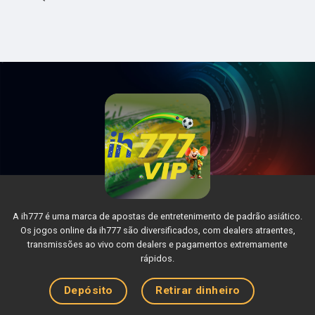
A ih777 é uma marca de apostas de entretenimento de padrão asiático.
Os jogos online da ih777 são diversificados, com dealers atraentes,
transmissões ao vivo com dealers e pagamentos extremamente
rápidos.
Depósito
Retirar dinheiro