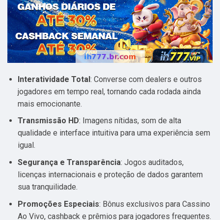
Interatividade Total
: Converse com dealers e outros
jogadores em tempo real, tornando cada rodada ainda
mais emocionante.
Transmissão HD
: Imagens nítidas, som de alta
qualidade e interface intuitiva para uma experiência sem
igual.
Segurança e Transparência
: Jogos auditados,
licenças internacionais e proteção de dados garantem
sua tranquilidade.
Promoções Especiais
: Bônus exclusivos para Cassino
Ao Vivo, cashback e prêmios para jogadores frequentes.