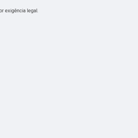
r exigência legal.