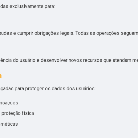
adas exclusivamente para:
fraudes e cumprir obrigações legais. Todas as operações seguem
iência do usuário e desenvolver novos recursos que atendam m
a
çadas para proteger os dados dos usuários:
ransações
proteção física
rnéticas