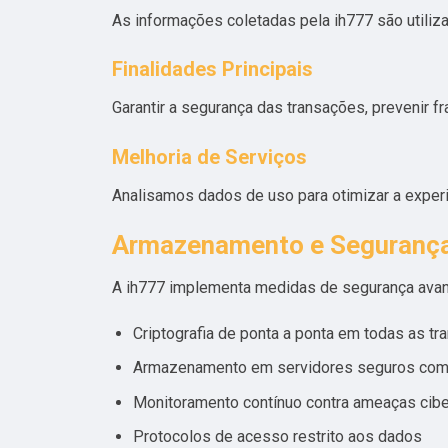
As informações coletadas pela ih777 são utiliz
Finalidades Principais
Garantir a segurança das transações, prevenir 
Melhoria de Serviços
Analisamos dados de uso para otimizar a exper
Armazenamento e Seguranç
A ih777 implementa medidas de segurança avan
Criptografia de ponta a ponta em todas as t
Armazenamento em servidores seguros com 
Monitoramento contínuo contra ameaças cibe
Protocolos de acesso restrito aos dados