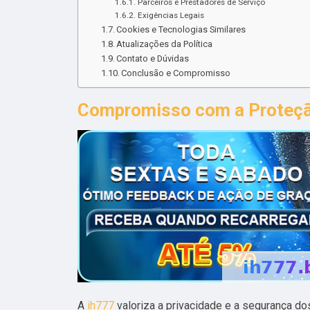
Parceiros e Prestadores de Serviço
Exigências Legais
Cookies e Tecnologias Similares
Atualizações da Política
Contato e Dúvidas
Conclusão e Compromisso
Compromisso com a Proteçã
A
ih777
valoriza a privacidade e a segurança d