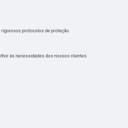
 rigorosos protocolos de proteção.
elhor às necessidades dos nossos clientes.