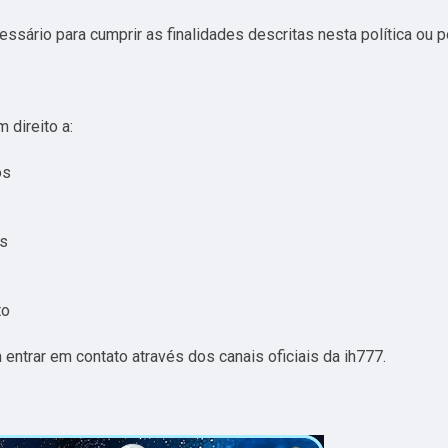
ário para cumprir as finalidades descritas nesta política ou po
 direito a:
os
os
to
entrar em contato através dos canais oficiais da ih777.