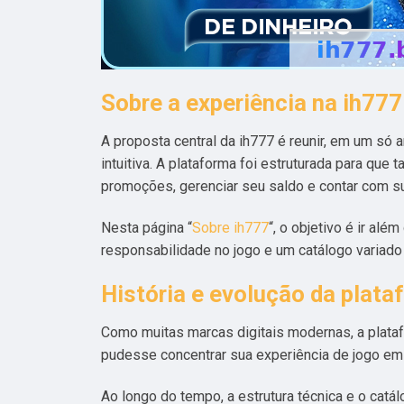
Sobre a experiência na ih777
A proposta central da ih777 é reunir, em um só
intuitiva. A plataforma foi estruturada para qu
promoções, gerenciar seu saldo e contar com s
Nesta página “
Sobre ih777
“, o objetivo é ir al
responsabilidade no jogo e um catálogo varia
História e evolução da plata
Como muitas marcas digitais modernas, a platafor
pudesse concentrar sua experiência de jogo em u
Ao longo do tempo, a estrutura técnica e o cat