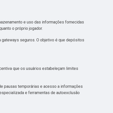
armazenamento e uso das informações fornecidas
uanto o próprio jogador.
a gateways seguros. O objetivo é que depósitos
centiva que os usuários estabeleçam limites
 de pausas temporárias e acesso a informações
 especializada e ferramentas de autoexclusão