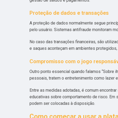
gestão de saldos e pagamentos.
Proteção de dados e transações
A proteção de dados normalmente segue princípi
pelo usuário. Sistemas antifraude monitoram mo
No caso das transações financeiras, são utili
e saques aconteçam em ambientes protegidos, 
Compromisso com o jogo responsáv
Outro ponto essencial quando falamos “Sobre i
pessoais, tratem o entretenimento como lazer e
Entre as medidas adotadas, é comum encontrar 
educativas sobre comportamento de risco. Em si
podem ser colocadas à disposição.
Como começar a usar a plat