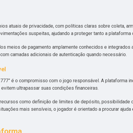
os atuais de privacidade, com políticas claras sobre coleta, 
vimentações suspeitas, ajudando a proteger tanto a plataforma q
zados meios de pagamento amplamente conhecidos e integrados 
com camadas adicionais de autenticação quando necessário.
el
h777” é o compromisso com o jogo responsável. A plataforma in
 evitem ultrapassar suas condições financeiras.
recursos como definição de limites de depósito, possibilidade
tuações mais sensíveis, o jogador é orientado a procurar ajuda
aforma