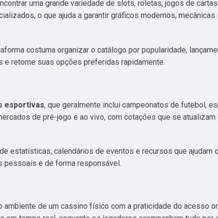
ncontrar uma grande variedade de slots, roletas, jogos de cartas
alizados, o que ajuda a garantir gráficos modernos, mecânicas
taforma costuma organizar o catálogo por popularidade, lançamen
tos e retome suas opções preferidas rapidamente.
s esportivas
, que geralmente inclui campeonatos de futebol, e
 mercados de pré-jogo e ao vivo, com cotações que se atualiza
e estatísticas, calendários de eventos e recursos que ajudam 
es pessoais e de forma responsável.
o ambiente de um cassino físico com a praticidade do acesso 