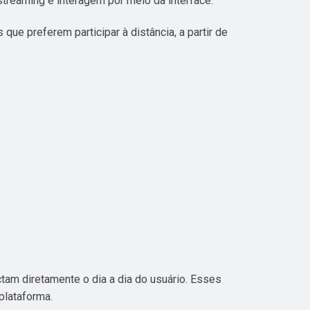
treaming e interagem por meio da interface.
s que preferem participar à distância, a partir de
ctam diretamente o dia a dia do usuário. Esses
plataforma.