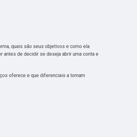
aforma, quais são seus objetivos e como ela
 antes de decidir se deseja abrir uma conta e
ços oferece e que diferenciais a tornam