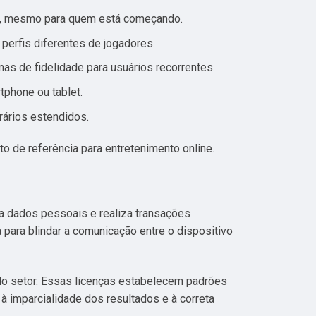
ção, mesmo para quem está começando.
perfis diferentes de jogadores.
s de fidelidade para usuários recorrentes.
tphone ou tablet.
rários estendidos.
 de referência para entretenimento online.
ha dados pessoais e realiza transações
a para blindar a comunicação entre o dispositivo
do setor. Essas licenças estabelecem padrões
 à imparcialidade dos resultados e à correta