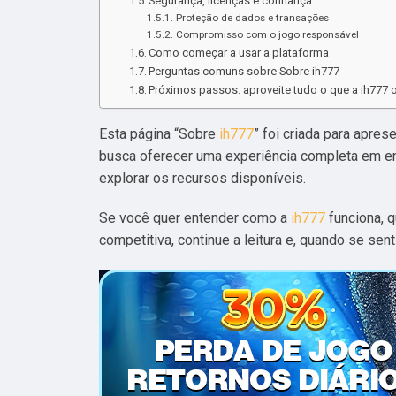
Segurança, licenças e confiança
Proteção de dados e transações
Compromisso com o jogo responsável
Como começar a usar a plataforma
Perguntas comuns sobre Sobre ih777
Próximos passos: aproveite tudo o que a ih777 
Esta página “Sobre
ih777
” foi criada para apres
busca oferecer uma experiência completa em ent
explorar os recursos disponíveis.
Se você quer entender como a
ih777
funciona, q
competitiva, continue a leitura e, quando se sent