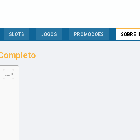
SLOTS
JOGOS
PROMOÇÕES
SOBRE I
 Completo